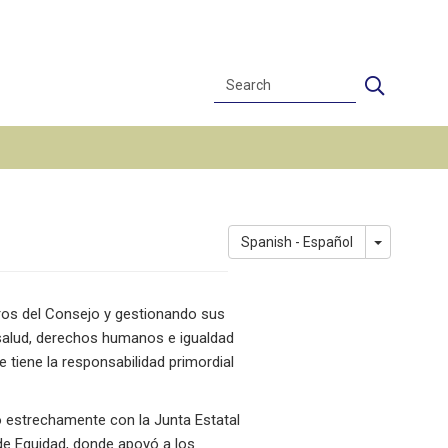
Search
Search
Toggle Dr
Spanish - Español
Image
ros del Consejo y gestionando sus
n salud, derechos humanos e igualdad
 tiene la responsabilidad primordial
 estrechamente con la Junta Estatal
 de Equidad, donde apoyó a los