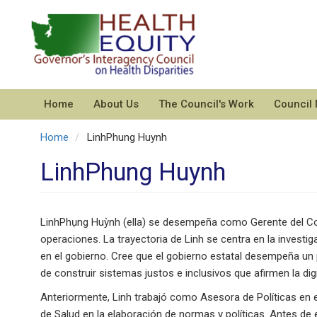
Skip
to
main
content
Home
About Us
The Council's Work
Council
Home
LinhPhung Huynh
LinhPhung Huynh
LinhPhụng Huỳnh (ella) se desempeña como Gerente del Co
operaciones. La trayectoria de Linh se centra en la investi
en el gobierno. Cree que el gobierno estatal desempeña un p
de construir sistemas justos e inclusivos que afirmen la di
Anteriormente, Linh trabajó como Asesora de Políticas en
de Salud en la elaboración de normas y políticas. Antes de