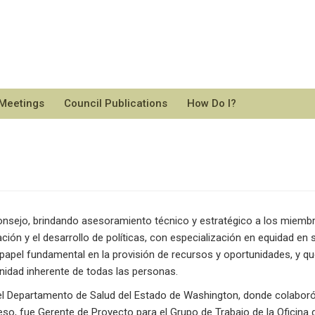
 Meetings
Council Publications
How Do I?
nsejo, brindando asesoramiento técnico y estratégico a los miemb
gación y el desarrollo de políticas, con especialización en equidad e
apel fundamental en la provisión de recursos y oportunidades, y que
gnidad inherente de todas las personas.
 el Departamento de Salud del Estado de Washington, donde colaboró
 eso, fue Gerente de Proyecto para el Grupo de Trabajo de la Oficina